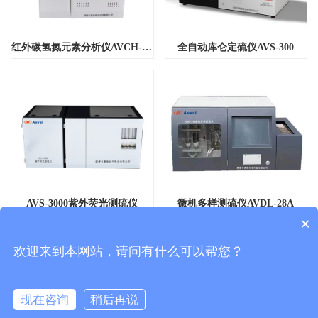
红外碳氢氮元素分析仪AVCH-6000
全自动库仑定硫仪AVS-300
微机多样测硫仪AVDL-28A
AVS-3000紫外荧光测硫仪
×
欢迎来到本网站，请问有什么可以帮您？
首页
1
2
3
下一页
尾页
现在咨询
稍后再说