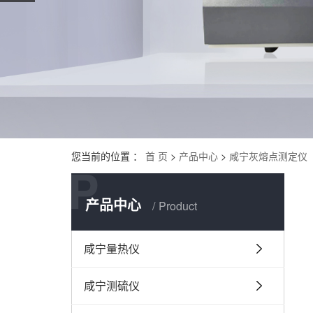
您当前的位置 ：
首 页
>
产品中心
>
咸宁灰熔点测定仪
P
产品中心
Product
咸宁量热仪
咸宁测硫仪