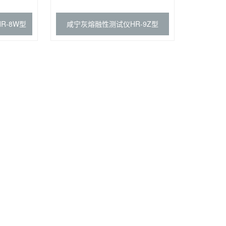
R-8W型
咸宁灰熔融性测试仪HR-9Z型