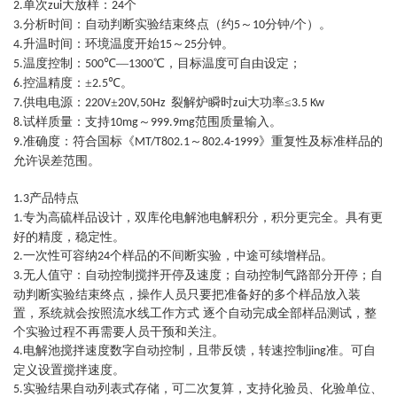
单次
大放样：
个
2.
zui
24
分析时间：自动判断实验结束终点（约
～
分钟
个）。
3.
5
10
/
升温时间：环境温度开始
～
分钟。
4.
15
25
温度控制：
℃—
℃，目标温度可自由设定；
5.
500
1300
控温精度：±
℃。
6.
2.5
供电电源：
±
裂解炉瞬时
大功率≤
7.
220V
20V,50Hz
zui
3.5 Kw
试样质量：支持
～
范围质量输入。
8.
10mg
999.9mg
准确度：符合国标《
～
》重复性及标准样品的
9.
MT/T802.1
802.4-1999
允许误差范围。
产品特点
1.3
专为高硫样品设计，双库伦电解池电解积分，积分更完全。具有更
1.
好的精度，稳定性。
一次性可容纳
个样品的不间断实验，中途可续增样品。
2.
24
无人值守：自动控制搅拌开停及速度；自动控制气路部分开停；自
3.
动判断实验结束终点，操作人员只要把准备好的多个样品放入装
置，系统就会按照流水线工作方式 逐个自动完成全部样品测试，整
个实验过程不再需要人员干预和关注。
电解池搅拌速度数字自动控制，且带反馈，转速控制
准。可自
4.
jing
定义设置搅拌速度。
实验结果自动列表式存储，可二次复算，支持化验员、化验单位、
5.