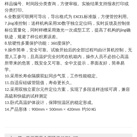
样品编号、时间段分类查询，方便审核。实验结果支持报表打印或
分类打印。
全数据可联网可导出，导出格式为
标准版，方便管控利用。
6.
EXCEL
准控制：送样机构采用
数字独立定位吗，实时反馈及控制坐
7.jing
3D
标位置量化，同时样槽采用激光一次成型工艺，提高了机构的
确
jing
轨迹，规避了样位积累误差。
软硬性多重保护功能：
保护。
8.
360度
操作简单，安全可靠。试验开始后的全部过程均由计算机控制，无
9.
需人工参与，且高温炉完全封闭在机箱内，操作人员不必担心高温
所带来的危害，既安全又可靠。全中文提示，界面友好，简单易
学。
采用长寿命隔膜双缸同步气泵，工作性能稳定。
10.
自适应硅碳管阻值，寿命更长久。
11.
采用双独立霍尔元件定位方案，实现了多段送样连续可调，兼容
12.
高硫和快硫的试样测定
卧式高温炉体设计，保障恒温区的稳定形成。
13.
产品形体：
×
×
约
14.
900mm
500mm
420mm
50 KG