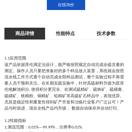
在线询价
商品详情
性能特点
技术参数
应用范围
1.1
该产品依据库伦滴定法设计，能严格按照规定自动完成全硫含量的
测定。操作人员只要把准备好的多个样品放入装置，系统就会按照
流水线工作方式逐个自动完成全部样品测试，整个实验过程不再需
要人员干预和关注。在长期实践实验中，针对高硫材料升级为双库
伦电解池积分
使得积分更完全。在测试硫精矿、硫铁矿、硫磺膏、
,
硫磺矿、铁精粉、铜精矿、铅精矿等高硫矿石样品中，表现优异。
尤其是稳定性和重复性得到矿产开发和冶炼行业客户广泛认可！产
品与时俱进，现在全线产品均升级， 数据自动保存并自动打印。
性能指标
1.2
测流范围：
—
，分辨率
1.
0.01%
99.99%
0.01%.